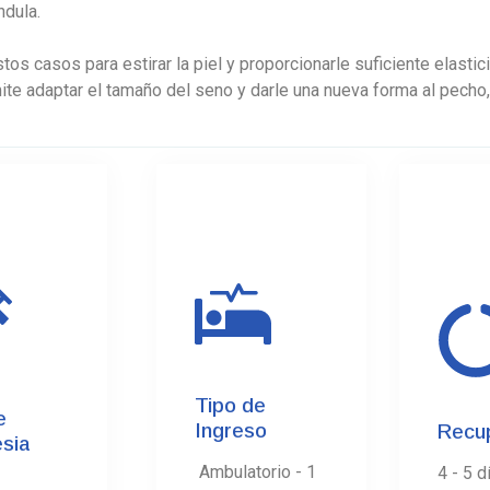
ndula.
os casos para estirar la piel y proporcionarle suficiente elasti
ite adaptar el tamaño del seno y darle una nueva forma al pecho
03.
2.
0
Tipo de
e
Ingreso
Recu
sia
Ambulatorio - 1
4 - 5 d