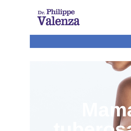
Mam
tuberos