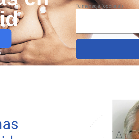
Tu mensaje (opcional)
id
mas