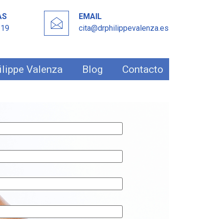
AS
EMAIL
 19
cita@drphilippevalenza.es
ilippe Valenza
Blog
Contacto