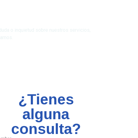
uda o inquietud sobre nuestros servicios,
tarnos.
¿Tienes
alguna
consulta?