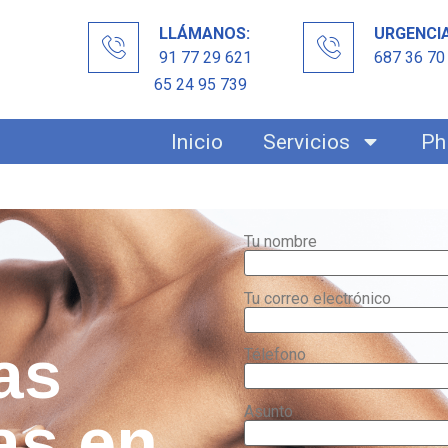
LLÁMANOS:
URGENCI
91 77 29 621
687 36 70
65 24 95 739
Inicio
Servicios
Ph
Tu nombre
Tu correo electrónico
as
Télefono
Asunto
as en