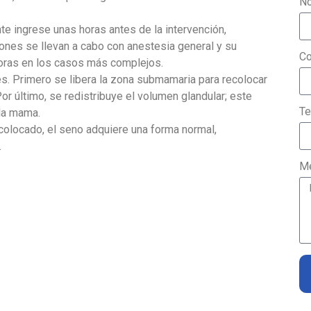
N
te ingrese unas horas antes de la intervención,
ciones se llevan a cabo con anestesia general y su
Co
 horas en los casos más complejos.
es. Primero se libera la zona submamaria para recolocar
or último, se redistribuye el volumen glandular; este
Te
 la mama.
colocado, el seno adquiere una forma normal,
.
Me