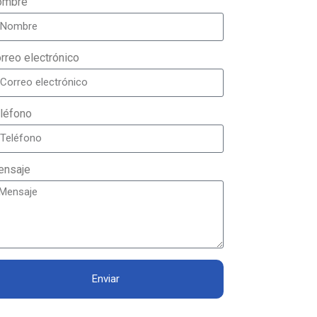
ombre
rreo electrónico
léfono
nsaje
Enviar