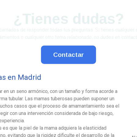
¿Tienes dudas?
ntados de responder todas tus preguntas. Si tienes cualquier d
imientos o cualquier otro tema relacionado, no dudes en contac
Contactar
as en Madrid
 en un seno armónico, con un tamaño y forma acorde a
forma tubular. Las mamas tuberosas pueden suponer un
 muchos casos que el proceso de amamantamiento sea el
gir con una intervención considerada de bajo riesgo,
experiencia.
s es que la piel de la mama adquiera la elasticidad
no, evitando que la rigidez dificulte el desarrollo de la