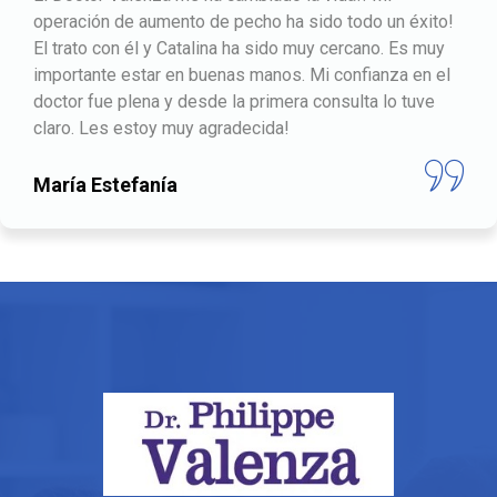
ito!
mejores manos. Me operó del pecho hace ya 7 
muy
y estoy encantada. Ha quedado tal cual se lo pedí
n el
acorde con mi cuerpo, y con la caída propia de u
ve
natural. La cicatriz aún se ve pero es muy fina e i
blanqueando con el tiempo. Supo entender lo qu
quería desde el primer momento, resolvió todas
dudas y me dio mucha confianza y tranquilidad
Bequi Gallego